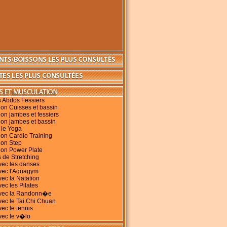
s Abdos Fessiers
on Cuisses et bassin
on jambes et fessiers
ion jambes et bassin
 le Yoga
on Cardio Training
ion Step
ion Power Plate
 de Stretching
vec les danses
avec l'Aquagym
vec la Natation
vec les Pilates
avec la Randonn�e
vec le Tai Chi Chuan
vec le tennis
vec le v�lo