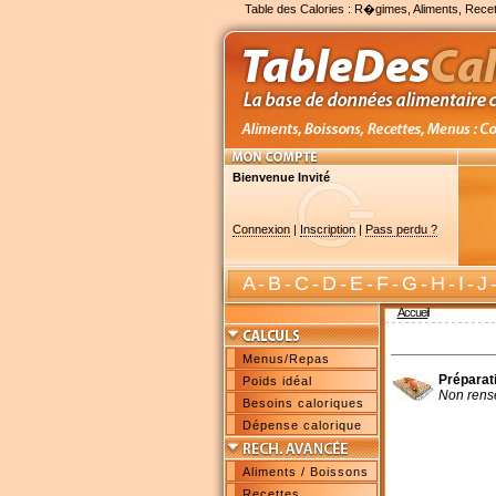
Table des Calories : R�gimes, Aliments, Recet
Bienvenue Invité
Connexion
|
Inscription
|
Pass perdu ?
A
-
B
-
C
-
D
-
E
-
F
-
G
-
H
-
I
-
J
Accueil
Menus/Repas
Préparat
Poids idéal
Non rens
Besoins caloriques
Dépense calorique
Aliments / Boissons
Recettes