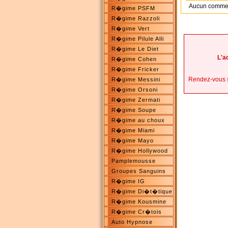
Aucun commenta
R�gime PSFM
R�gime Razzoli
R�gime Vert
R�gime Pilule Alli
R�gime Le Diet
L'a
R�gime Cohen
R�gime Fricker
Rendez-vous 
R�gime Messini
R�gime Orsoni
R�gime Zermati
R�gime Soupe
R�gime au choux
R�gime Miami
R�gime Mayo
R�gime Hollywood
Pamplemousse
Groupes Sanguins
R�gime IG
R�gime Di�t�tique
R�gime Kousmine
R�gime Cr�tois
Auto Hypnose