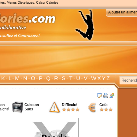
tes, Menus Dietetiques, Calcul Calories
Ajouter un alimen
-
K
-
L
-
M
-
N
-
O
-
P
-
Q
-
R
-
S
-
T
-
U
-
V
-
W X Y Z
ion
Cuisson
Difficulté
Coût
eigné
Sans