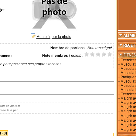
�s:
Mettre à jour la photo
Nombre de portions
:
Non renseigné
Note membres
( notes)
:
sonne :
-
Exercice
e peut pas noter ses propres recettes
-
Musculati
-
Musculati
-
Musculat
-
Pratiquer
-
Musculati
-
Musculat
-
Musculat
-
Exercices
-
Maigrir a
-
Maigrir 
fois ce mois-ci
-
Maigrir a
éée le // par
-
Maigrir a
-
Maigrir 
-
Maigrir a
-
Maigrir a
-
Maigrir a
 (0)