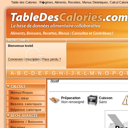
Table des Calories : R�gimes, Aliments, Recettes, Menus Dietetiques, Calcul Calori
Bienvenue Invité
Connexion
|
Inscription
|
Pass perdu ?
A
-
B
-
C
-
D
-
E
-
F
-
G
-
H
-
I
-
J
-
K
-
L
-
M
-
N
-
O
-
P
-
Q
-
Accueil
Menus/Repas
Préparation
Cuisson
Poids idéal
Non renseigné
Sans
Besoins caloriques
Dépense calorique
Aliments / Boissons
Recettes