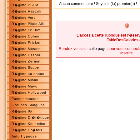
Aucun commentaire ! Soyez le(la) premier(e) !
R�gime PSFM
R�gime Razzoli
R�gime Vert
R�gime Pilule Alli
R�gime Le Diet
L'acces a cette rubrique est r�s
R�gime Cohen
TableDesCalories
R�gime Fricker
Rendez-vous sur
cette page
pour vous connecte
R�gime Messini
inscrire.
R�gime Orsoni
R�gime Zermati
R�gime Soupe
R�gime au choux
R�gime Miami
R�gime Mayo
R�gime Hollywood
Pamplemousse
Groupes Sanguins
R�gime IG
R�gime Di�t�tique
R�gime Kousmine
R�gime Cr�tois
Auto Hypnose