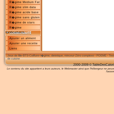
R�gime Medium Fat
R�gime slim data
R�gime acide base
R�gime sans gluten
R�gime de stars
R�gime
medicaments
Ajouter un aliment
Ajouter une recette
Liens
Jeux de fille
-
BTS
-
Coiffure
-
r�gime, dietetique, minceur
-
Zéro complexe
-
POEME
-
Tes
de cuisine
2000-2009 © TableDesCalories
Le contenu du site appartient a leurs auteurs, le Webmaster ainsi que l'hébergeur ne pe
l'accor