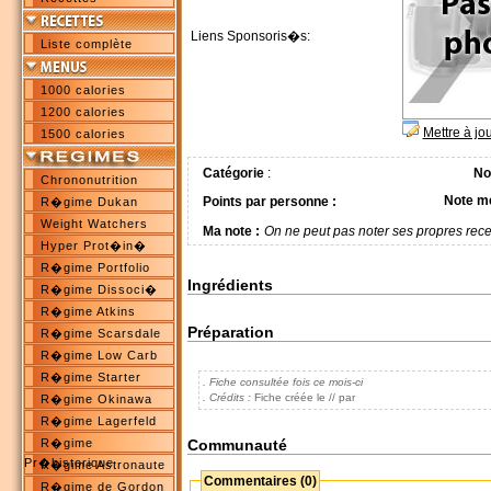
Liens Sponsoris�s:
Liste complète
1000 calories
1200 calories
Mettre à jo
1500 calories
Catégorie
:
No
Chrononutrition
Note m
Points par personne :
R�gime Dukan
Weight Watchers
Ma note :
On ne peut pas noter ses propres rece
Hyper Prot�in�
R�gime Portfolio
Ingrédients
R�gime Dissoci�
R�gime Atkins
Préparation
R�gime Scarsdale
R�gime Low Carb
R�gime Starter
. Fiche consultée fois ce mois-ci
. Crédits :
Fiche créée le // par
R�gime Okinawa
R�gime Lagerfeld
Communauté
R�gime
Pr�historique
R�gime Astronaute
Commentaires (0)
R�gime de Gordon