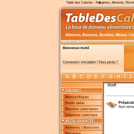
Table des Calories : R�gimes, Aliments, Recet
Bienvenue Invité
Connexion
|
Inscription
|
Pass perdu ?
A
-
B
-
C
-
D
-
E
-
F
-
G
-
H
-
I
-
J
Accueil
Menus/Repas
Préparat
Poids idéal
Non rens
Besoins caloriques
Dépense calorique
Aliments / Boissons
Recettes