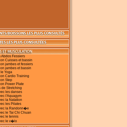
s Abdos Fessiers
on Cuisses et bassin
on jambes et fessiers
ion jambes et bassin
 le Yoga
on Cardio Training
ion Step
ion Power Plate
 de Stretching
vec les danses
avec l'Aquagym
vec la Natation
vec les Pilates
avec la Randonn�e
vec le Tai Chi Chuan
vec le tennis
vec le v�lo