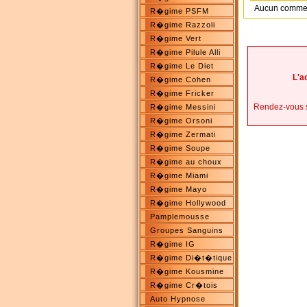
Aucun commenta
R�gime PSFM
R�gime Razzoli
R�gime Vert
R�gime Pilule Alli
R�gime Le Diet
L'a
R�gime Cohen
R�gime Fricker
Rendez-vous 
R�gime Messini
R�gime Orsoni
R�gime Zermati
R�gime Soupe
R�gime au choux
R�gime Miami
R�gime Mayo
R�gime Hollywood
Pamplemousse
Groupes Sanguins
R�gime IG
R�gime Di�t�tique
R�gime Kousmine
R�gime Cr�tois
Auto Hypnose