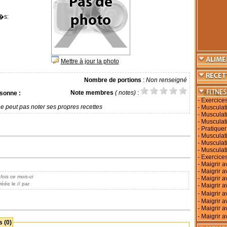
�s:
Mettre à jour la photo
Nombre de portions
:
Non renseigné
Note membres
( notes)
:
sonne :
-
Exercice
e peut pas noter ses propres recettes
-
Musculati
-
Musculati
-
Musculat
-
Pratiquer
-
Musculati
-
Musculat
-
Musculat
-
Exercices
-
Maigrir a
-
Maigrir 
fois ce mois-ci
-
Maigrir a
éée le // par
-
Maigrir a
-
Maigrir 
-
Maigrir a
-
Maigrir a
-
Maigrir a
 (0)