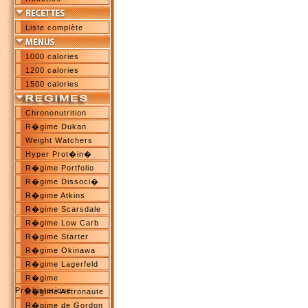
Liste complète
1000 calories
1200 calories
1500 calories
Chrononutrition
R�gime Dukan
Weight Watchers
Hyper Prot�in�
R�gime Portfolio
R�gime Dissoci�
R�gime Atkins
R�gime Scarsdale
R�gime Low Carb
R�gime Starter
R�gime Okinawa
R�gime Lagerfeld
R�gime
Pr�historique
R�gime Astronaute
R�gime de Gordon