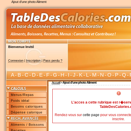
Ajout d'une photo Aliment
Bienvenue Invité
Connexion
|
Inscription
|
Pass perdu ?
A
-
B
-
C
-
D
-
E
-
F
-
G
-
H
-
I
-
J
-
K
-
L
-
M
-
N
-
O
-
P
-
Q
-
Accueil
>
Ajout d'une photo Aliment
Menus/Repas
Poids idéal
L'acces a cette rubrique est r�s
Besoins caloriques
TableDesCalories
Dépense calorique
Rendez-vous sur
cette page
pour vous connecte
inscrire.
Aliments / Boissons
Recettes