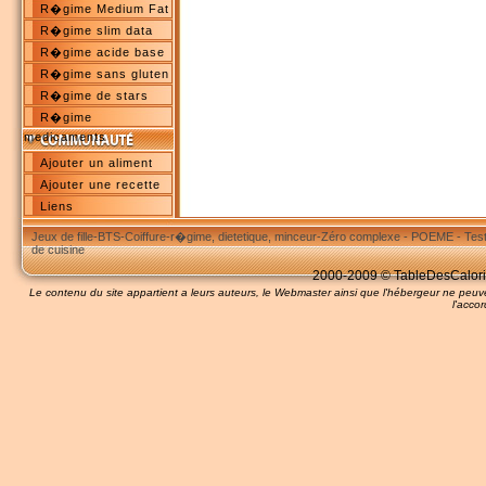
R�gime Medium Fat
R�gime slim data
R�gime acide base
R�gime sans gluten
R�gime de stars
R�gime
medicaments
Ajouter un aliment
Ajouter une recette
Liens
Jeux de fille
-
BTS
-
Coiffure
-
r�gime, dietetique, minceur
-
Zéro complexe
-
POEME
-
Tes
de cuisine
2000-2009 © TableDesCalories
Le contenu du site appartient a leurs auteurs, le Webmaster ainsi que l'hébergeur ne pe
l'accor