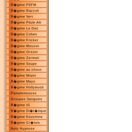
R�gime PSFM
R�gime Razzoli
R�gime Vert
R�gime Pilule Alli
R�gime Le Diet
R�gime Cohen
R�gime Fricker
R�gime Messini
R�gime Orsoni
R�gime Zermati
R�gime Soupe
R�gime au choux
R�gime Miami
R�gime Mayo
R�gime Hollywood
Pamplemousse
Groupes Sanguins
R�gime IG
R�gime Di�t�tique
R�gime Kousmine
R�gime Cr�tois
Auto Hypnose