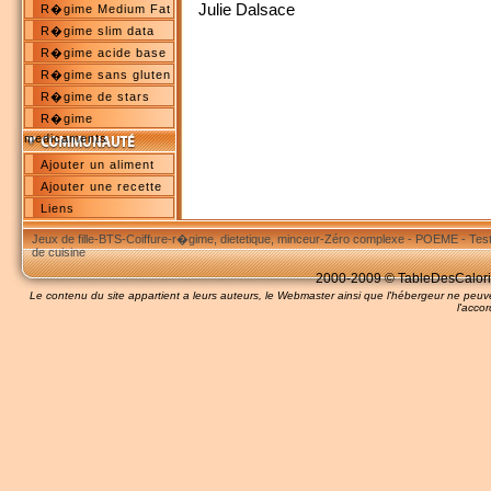
Julie Dalsace
R�gime Medium Fat
R�gime slim data
R�gime acide base
R�gime sans gluten
R�gime de stars
R�gime
medicaments
Ajouter un aliment
Ajouter une recette
Liens
Jeux de fille
-
BTS
-
Coiffure
-
r�gime, dietetique, minceur
-
Zéro complexe
-
POEME
-
Tes
de cuisine
2000-2009 © TableDesCalories
Le contenu du site appartient a leurs auteurs, le Webmaster ainsi que l'hébergeur ne pe
l'accor