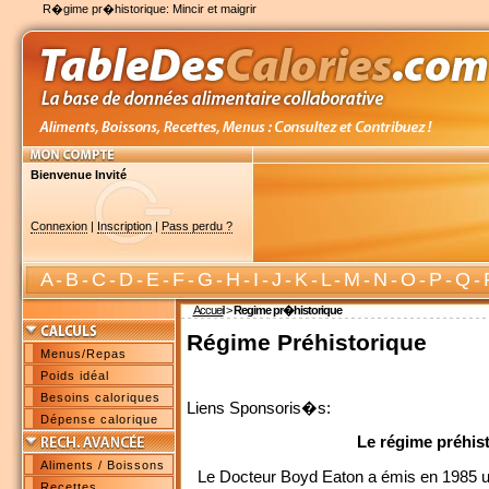
R�gime pr�historique: Mincir et maigrir
Bienvenue Invité
Connexion
|
Inscription
|
Pass perdu ?
A
-
B
-
C
-
D
-
E
-
F
-
G
-
H
-
I
-
J
-
K
-
L
-
M
-
N
-
O
-
P
-
Q
-
Accueil
>
Regime pr�historique
Régime Préhistorique
Menus/Repas
Poids idéal
Besoins caloriques
Liens Sponsoris�s:
Dépense calorique
Le régime préhis
Aliments / Boissons
Le Docteur Boyd Eaton a émis en 1985 une
Recettes