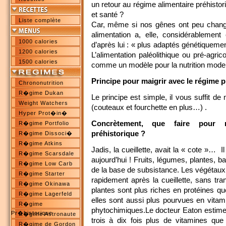
un retour au régime alimentaire préhistor
et santé ?
Liste complète
Car, même si nos gênes ont peu changé 
alimentation a, elle, considérableme
1000 calories
d’après lui : « plus adaptés génétiqueme
1200 calories
L’alimentation paléolithique ou pré-agri
1500 calories
comme un modèle pour la nutrition mode
Principe pour maigrir avec le régime p
Chrononutrition
R�gime Dukan
Le principe est simple, il vous suffit
Weight Watchers
(couteaux et fourchette en plus…) .
Hyper Prot�in�
Concrètement, que faire pour 
R�gime Portfolio
préhistorique ?
R�gime Dissoci�
R�gime Atkins
Jadis, la cueillette, avait la « cote »… 
R�gime Scarsdale
aujourd’hui ! Fruits, légumes, plantes, b
R�gime Low Carb
de la base de subsistance. Les végétau
R�gime Starter
rapidement après la cueillette, sans tra
R�gime Okinawa
plantes sont plus riches en protéines q
R�gime Lagerfeld
elles sont aussi plus pourvues en vita
R�gime
phytochimiques.Le docteur Eaton estime
Pr�historique
R�gime Astronaute
trois à dix fois plus de vitamines que
R�gime de Gordon