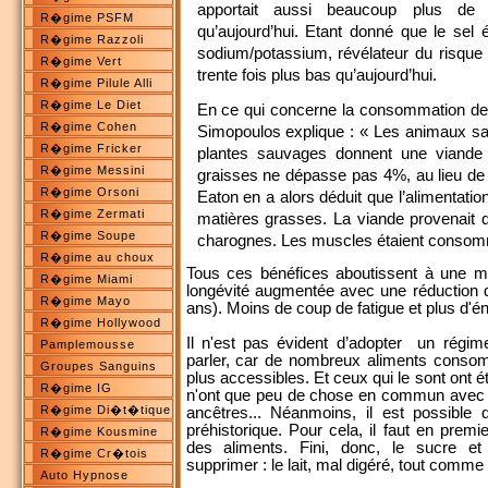
apportait aussi beaucoup plus de
R�gime PSFM
qu’aujourd’hui. Etant donné que le sel é
R�gime Razzoli
sodium/potassium, révélateur du risque 
R�gime Vert
trente fois plus bas qu’aujourd’hui.
R�gime Pilule Alli
R�gime Le Diet
En ce qui concerne la consommation de
R�gime Cohen
Simopoulos explique : « Les animaux sa
R�gime Fricker
plantes sauvages donnent une viande 
R�gime Messini
graisses ne dépasse pas 4%, au lieu de
R�gime Orsoni
Eaton en a alors déduit que l’alimentatio
R�gime Zermati
matières grasses. La viande provenait 
R�gime Soupe
charognes. Les muscles étaient consom
R�gime au choux
Tous ces bénéfices aboutissent à une mei
R�gime Miami
longévité augmentée avec une réduction de
R�gime Mayo
ans). Moins de coup de fatigue et plus d'éne
R�gime Hollywood
Il n'est pas évident d’adopter un régim
Pamplemousse
parler, car de nombreux aliments conso
Groupes Sanguins
plus accessibles. Et ceux qui le sont ont é
R�gime IG
n'ont que peu de chose en commun avec
R�gime Di�t�tique
ancêtres... Néanmoins, il est possible
préhistorique. Pour cela, il faut en premie
R�gime Kousmine
des aliments. Fini, donc, le sucre et
R�gime Cr�tois
supprimer : le lait, mal digéré, tout comme 
Auto Hypnose