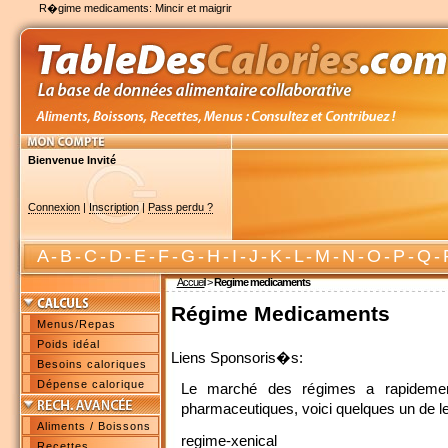
R�gime medicaments: Mincir et maigrir
Bienvenue Invité
Connexion
|
Inscription
|
Pass perdu ?
A
-
B
-
C
-
D
-
E
-
F
-
G
-
H
-
I
-
J
-
K
-
L
-
M
-
N
-
O
-
P
-
Q
-
Accueil
>
Regime medicaments
Régime Medicaments
Menus/Repas
Poids idéal
Liens Sponsoris�s:
Besoins caloriques
Dépense calorique
Le marché des régimes a rapidement
pharmaceutiques, voici quelques un de 
Aliments / Boissons
regime-xenical
Recettes