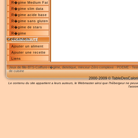
R�gime Medium Fat
R�gime slim data
R�gime acide base
R�gime sans gluten
R�gime de stars
R�gime
medicaments
Ajouter un aliment
Ajouter une recette
Liens
Jeux de fille
-
BTS
-
Coiffure
-
r�gime, dietetique, minceur
-
Zéro complexe
-
POEME
-
Tes
de cuisine
2000-2009 © TableDesCalories
Le contenu du site appartient a leurs auteurs, le Webmaster ainsi que l'hébergeur ne pe
l'accor