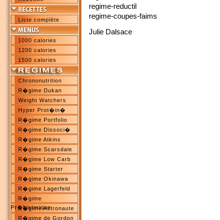
regime-reductil
regime-coupes-faims
Liste complète
Julie Dalsace
1000 calories
1200 calories
1500 calories
Chrononutrition
R�gime Dukan
Weight Watchers
Hyper Prot�in�
R�gime Portfolio
R�gime Dissoci�
R�gime Atkins
R�gime Scarsdale
R�gime Low Carb
R�gime Starter
R�gime Okinawa
R�gime Lagerfeld
R�gime
Pr�historique
R�gime Astronaute
R�gime de Gordon