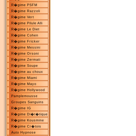
R�gime PSFM
R�gime Razzoli
R�gime Vert
R�gime Pilule Alli
R�gime Le Diet
R�gime Cohen
R�gime Fricker
R�gime Messini
R�gime Orsoni
R�gime Zermati
R�gime Soupe
R�gime au choux
R�gime Miami
R�gime Mayo
R�gime Hollywood
Pamplemousse
Groupes Sanguins
R�gime IG
R�gime Di�t�tique
R�gime Kousmine
R�gime Cr�tois
Auto Hypnose