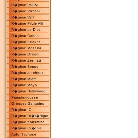
R�gime PSFM
R�gime Razzoli
R�gime Vert
R�gime Pilule Alli
R�gime Le Diet
R�gime Cohen
R�gime Fricker
R�gime Messini
R�gime Orsoni
R�gime Zermati
R�gime Soupe
R�gime au choux
R�gime Miami
R�gime Mayo
R�gime Hollywood
Pamplemousse
Groupes Sanguins
R�gime IG
R�gime Di�t�tique
R�gime Kousmine
R�gime Cr�tois
Auto Hypnose