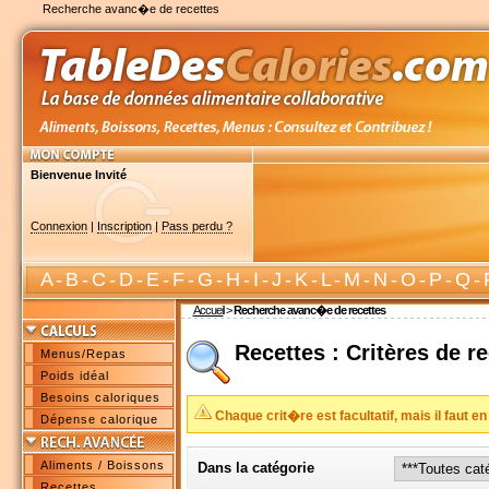
Recherche avanc�e de recettes
Bienvenue Invité
Connexion
|
Inscription
|
Pass perdu ?
A
-
B
-
C
-
D
-
E
-
F
-
G
-
H
-
I
-
J
-
K
-
L
-
M
-
N
-
O
-
P
-
Q
-
Accueil
>
Recherche avanc�e de recettes
Recettes : Critères de 
Menus/Repas
Poids idéal
Besoins caloriques
Chaque crit�re est facultatif, mais il faut en
Dépense calorique
Aliments / Boissons
Dans la catégorie
Recettes