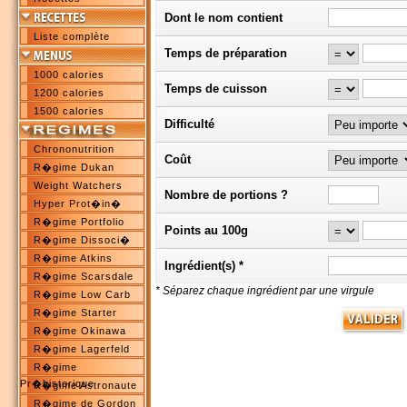
Dont le nom contient
Liste complète
Temps de préparation
1000 calories
Temps de cuisson
1200 calories
1500 calories
Difficulté
Chrononutrition
Coût
R�gime Dukan
Weight Watchers
Nombre de portions ?
Hyper Prot�in�
R�gime Portfolio
Points au 100g
R�gime Dissoci�
R�gime Atkins
Ingrédient(s) *
R�gime Scarsdale
* Séparez chaque ingrédient par une virgule
R�gime Low Carb
R�gime Starter
R�gime Okinawa
R�gime Lagerfeld
R�gime
Pr�historique
R�gime Astronaute
R�gime de Gordon