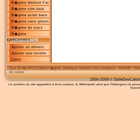
R�gime Medium Fat
R�gime slim data
R�gime acide base
R�gime sans gluten
R�gime de stars
R�gime
medicaments
Ajouter un aliment
Ajouter une recette
Liens
Jeux de fille
-
BTS
-
Coiffure
-
r�gime, dietetique, minceur
-
Zéro complexe
-
POEME
-
Tes
de cuisine
2000-2009 © TableDesCalories
Le contenu du site appartient a leurs auteurs, le Webmaster ainsi que l'hébergeur ne pe
l'accor