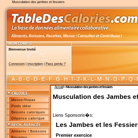
Musculation des jambes et fessiers
Bienvenue Invité
Connexion
|
Inscription
|
Pass perdu ?
A
-
B
-
C
-
D
-
E
-
F
-
G
-
H
-
I
-
J
-
K
-
L
-
M
-
N
-
O
-
P
-
Q
-
Accueil
>
Musculation des jambes et fessiers
Musculation des Jambes et
Menus/Repas
Poids idéal
Besoins caloriques
Liens Sponsoris�s:
Dépense calorique
Les Jambes et les Fessier
Aliments / Boissons
Premier exercice
Recettes