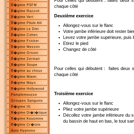
Pour celles qui débutent : faites deux
R�gime PSFM
chaque côté
R�gime Razzoli
Deuxième exercice
R�gime Vert
R�gime Pilule Alli
Allongez-vous sur le flanc
R�gime Le Diet
Votre jambe inférieure doit rester bi
R�gime Cohen
Levez votre jambe supérieure, puis 
R�gime Fricker
Etirez le pied
R�gime Messini
Changez de côté
R�gime Orsoni
R�gime Zermati
R�gime Soupe
Pour celles qui débutent : faites deux
R�gime au choux
chaque côté
R�gime Miami
R�gime Mayo
R�gime Hollywood
Troisième exercice
Pamplemousse
Groupes Sanguins
Allongez-vous sur le flanc
R�gime IG
Pliez votre jambe supérieure
R�gime Di�t�tique
Décollez votre jambe inférieure du sol
R�gime Kousmine
du bassin de haut en bas, le tout sa
R�gime Cr�tois
Auto Hypnose