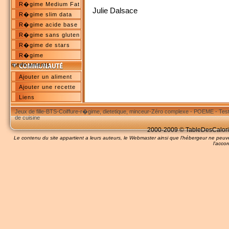
R�gime Medium Fat
Julie Dalsace
R�gime slim data
R�gime acide base
R�gime sans gluten
R�gime de stars
R�gime
medicaments
Ajouter un aliment
Ajouter une recette
Liens
Jeux de fille
-
BTS
-
Coiffure
-
r�gime, dietetique, minceur
-
Zéro complexe
-
POEME
-
Tes
de cuisine
2000-2009 © TableDesCalories
Le contenu du site appartient a leurs auteurs, le Webmaster ainsi que l'hébergeur ne pe
l'accor