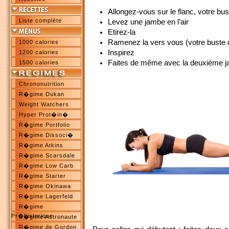
Allongez-vous sur le flanc, votre bus
Liste complète
Levez une jambe en l’air
Etirez-la
Ramenez la vers vous (votre buste 
1000 calories
Inspirez
1200 calories
Faites de même avec la deuxième 
1500 calories
Chrononutrition
R�gime Dukan
Weight Watchers
Hyper Prot�in�
R�gime Portfolio
R�gime Dissoci�
R�gime Atkins
R�gime Scarsdale
R�gime Low Carb
R�gime Starter
R�gime Okinawa
R�gime Lagerfeld
R�gime
Pr�historique
R�gime Astronaute
R�gime de Gordon