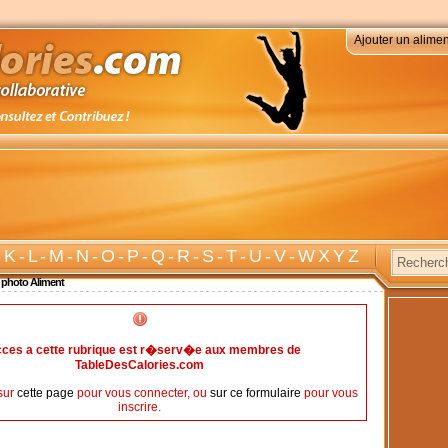
Ajouter un alimen
-
K
-
L
-
M
-
N
-
O
-
P
-
Q
-
R
-
S
-
T
-
U
-
V
-
W X Y Z
 photo Aliment
cces a cette rubrique est r�serv�e aux membres de
TableDesCalories.com
sur
cette page
pour vous connecter, ou
sur ce formulaire
pour vous
inscrire.