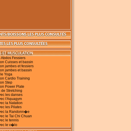
 Abdos Fessiers
on Cuisses et bassin
on jambes et fessiers
on jambes et bassin
 le Yoga
on Cardio Training
ion Step
ion Power Plate
 de Stretching
vec les danses
vec l'Aquagym
vec la Natation
ec les Pilates
avec la Randonn�e
vec le Tai Chi Chuan
vec le tennis
vec le v�lo