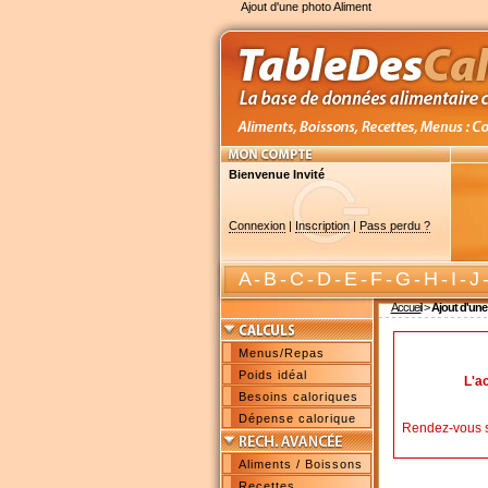
Ajout d'une photo Aliment
Bienvenue Invité
Connexion
|
Inscription
|
Pass perdu ?
A
-
B
-
C
-
D
-
E
-
F
-
G
-
H
-
I
-
J
Accueil
>
Ajout d'une
Menus/Repas
Poids idéal
L'a
Besoins caloriques
Dépense calorique
Rendez-vous 
Aliments / Boissons
Recettes