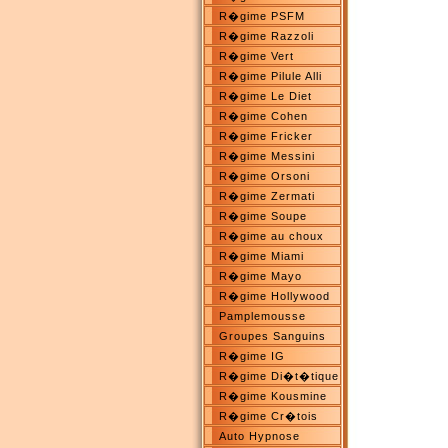
R�gime PSFM
R�gime Razzoli
R�gime Vert
R�gime Pilule Alli
R�gime Le Diet
R�gime Cohen
R�gime Fricker
R�gime Messini
R�gime Orsoni
R�gime Zermati
R�gime Soupe
R�gime au choux
R�gime Miami
R�gime Mayo
R�gime Hollywood
Pamplemousse
Groupes Sanguins
R�gime IG
R�gime Di�t�tique
R�gime Kousmine
R�gime Cr�tois
Auto Hypnose