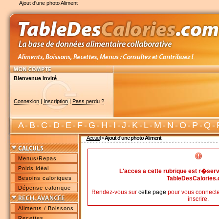
Ajout d'une photo Aliment
Bienvenue Invité
Connexion
|
Inscription
|
Pass perdu ?
A
-
B
-
C
-
D
-
E
-
F
-
G
-
H
-
I
-
J
-
K
-
L
-
M
-
N
-
O
-
P
-
Q
-
Accueil
>
Ajout d'une photo Aliment
Menus/Repas
Poids idéal
L'acces a cette rubrique est r�s
Besoins caloriques
TableDesCalories
Dépense calorique
Rendez-vous sur
cette page
pour vous connecte
inscrire.
Aliments / Boissons
Recettes