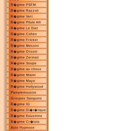
R�gime PSFM
R�gime Razzoli
R�gime Vert
R�gime Pilule Alli
R�gime Le Diet
R�gime Cohen
R�gime Fricker
R�gime Messini
R�gime Orsoni
R�gime Zermati
R�gime Soupe
R�gime au choux
R�gime Miami
R�gime Mayo
R�gime Hollywood
Pamplemousse
Groupes Sanguins
R�gime IG
R�gime Di�t�tique
R�gime Kousmine
R�gime Cr�tois
Auto Hypnose