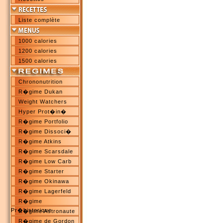
Liste complète
1000 calories
1200 calories
1500 calories
Chrononutrition
R�gime Dukan
Weight Watchers
Hyper Prot�in�
R�gime Portfolio
R�gime Dissoci�
R�gime Atkins
R�gime Scarsdale
R�gime Low Carb
R�gime Starter
R�gime Okinawa
R�gime Lagerfeld
R�gime
Pr�historique
R�gime Astronaute
R�gime de Gordon