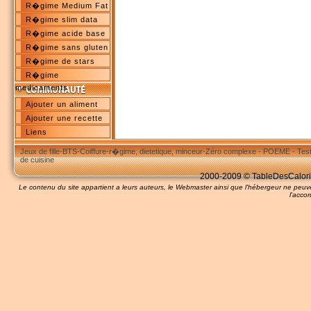
R�gime Medium Fat
R�gime slim data
R�gime acide base
R�gime sans gluten
R�gime de stars
R�gime
medicaments
Ajouter un aliment
Ajouter une recette
Liens
Jeux de fille
-
BTS
-
Coiffure
-
r�gime, dietetique, minceur
-
Zéro complexe
-
POEME
-
Tes
de cuisine
2000-2009 © TableDesCalories
Le contenu du site appartient a leurs auteurs, le Webmaster ainsi que l'hébergeur ne pe
l'accor