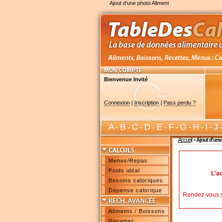
Ajout d'une photo Aliment
Bienvenue Invité
Connexion
|
Inscription
|
Pass perdu ?
A
-
B
-
C
-
D
-
E
-
F
-
G
-
H
-
I
-
J
Accueil
>
Ajout d'une
Menus/Repas
Poids idéal
L'a
Besoins caloriques
Dépense calorique
Rendez-vous 
Aliments / Boissons
Recettes