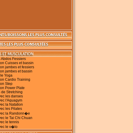
 Abdos Fessiers
on Cuisses et bassin
on jambes et fessiers
on jambes et bassin
 le Yoga
on Cardio Training
ion Step
ion Power Plate
 de Stretching
vec les danses
vec l'Aquagym
vec la Natation
ec les Pilates
avec la Randonn�e
vec le Tai Chi Chuan
vec le tennis
vec le v�lo