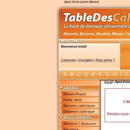
Ajout d'une photo Aliment
Bienvenue Invité
Connexion
|
Inscription
|
Pass perdu ?
A
-
B
-
C
-
D
-
E
-
F
-
G
-
H
-
I
-
J
Accueil
>
Ajout d'une
Menus/Repas
Poids idéal
L'a
Besoins caloriques
Dépense calorique
Rendez-vous 
Aliments / Boissons
Recettes