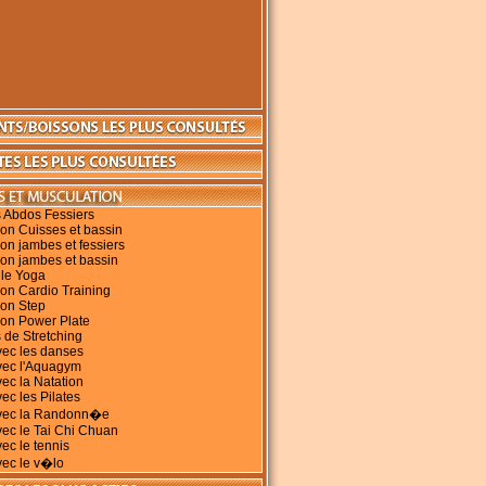
 Abdos Fessiers
on Cuisses et bassin
on jambes et fessiers
on jambes et bassin
 le Yoga
on Cardio Training
ion Step
ion Power Plate
 de Stretching
vec les danses
vec l'Aquagym
vec la Natation
ec les Pilates
avec la Randonn�e
vec le Tai Chi Chuan
vec le tennis
vec le v�lo