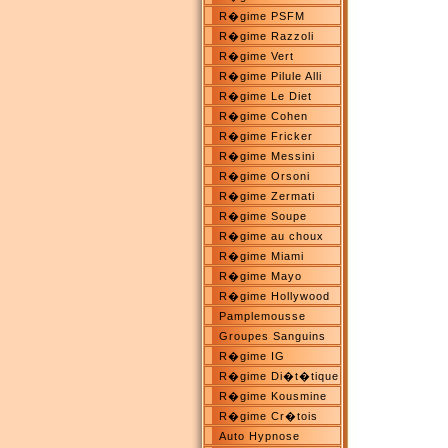
R�gime PSFM
R�gime Razzoli
R�gime Vert
R�gime Pilule Alli
R�gime Le Diet
R�gime Cohen
R�gime Fricker
R�gime Messini
R�gime Orsoni
R�gime Zermati
R�gime Soupe
R�gime au choux
R�gime Miami
R�gime Mayo
R�gime Hollywood
Pamplemousse
Groupes Sanguins
R�gime IG
R�gime Di�t�tique
R�gime Kousmine
R�gime Cr�tois
Auto Hypnose