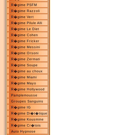
R�gime PSFM
R�gime Razzoli
R�gime Vert
R�gime Pilule Alli
R�gime Le Diet
R�gime Cohen
R�gime Fricker
R�gime Messini
R�gime Orsoni
R�gime Zermati
R�gime Soupe
R�gime au choux
R�gime Miami
R�gime Mayo
R�gime Hollywood
Pamplemousse
Groupes Sanguins
R�gime IG
R�gime Di�t�tique
R�gime Kousmine
R�gime Cr�tois
Auto Hypnose