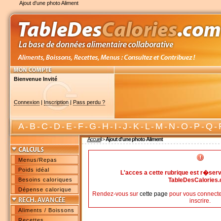
Ajout d'une photo Aliment
Bienvenue Invité
Connexion
|
Inscription
|
Pass perdu ?
A
-
B
-
C
-
D
-
E
-
F
-
G
-
H
-
I
-
J
-
K
-
L
-
M
-
N
-
O
-
P
-
Q
-
Accueil
>
Ajout d'une photo Aliment
Menus/Repas
Poids idéal
L'acces a cette rubrique est r�s
Besoins caloriques
TableDesCalories
Dépense calorique
Rendez-vous sur
cette page
pour vous connecte
inscrire.
Aliments / Boissons
Recettes