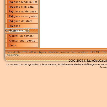
R�gime Medium Fat
R�gime slim data
R�gime acide base
R�gime sans gluten
R�gime de stars
R�gime
medicaments
Ajouter un aliment
Ajouter une recette
Liens
Jeux de fille
-
BTS
-
Coiffure
-
r�gime, dietetique, minceur
-
Zéro complexe
-
POEME
-
Tes
de cuisine
2000-2009 © TableDesCalories
Le contenu du site appartient a leurs auteurs, le Webmaster ainsi que l'hébergeur ne pe
l'accor