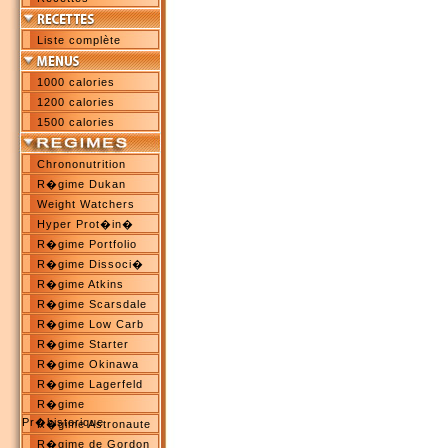
Liste complète
1000 calories
1200 calories
1500 calories
Chrononutrition
R�gime Dukan
Weight Watchers
Hyper Prot�in�
R�gime Portfolio
R�gime Dissoci�
R�gime Atkins
R�gime Scarsdale
R�gime Low Carb
R�gime Starter
R�gime Okinawa
R�gime Lagerfeld
R�gime
Pr�historique
R�gime Astronaute
R�gime de Gordon