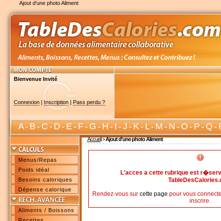
Ajout d'une photo Aliment
Bienvenue Invité
Connexion
|
Inscription
|
Pass perdu ?
A
-
B
-
C
-
D
-
E
-
F
-
G
-
H
-
I
-
J
-
K
-
L
-
M
-
N
-
O
-
P
-
Q
-
Accueil
>
Ajout d'une photo Aliment
Menus/Repas
Poids idéal
L'acces a cette rubrique est r�s
Besoins caloriques
TableDesCalories
Dépense calorique
Rendez-vous sur
cette page
pour vous connecte
inscrire.
Aliments / Boissons
Recettes