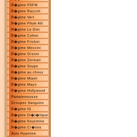
R�gime PSFM
R�gime Razzoli
R�gime Vert
R�gime Pilule Alli
R�gime Le Diet
R�gime Cohen
R�gime Fricker
R�gime Messini
R�gime Orsoni
R�gime Zermati
R�gime Soupe
R�gime au choux
R�gime Miami
R�gime Mayo
R�gime Hollywood
Pamplemousse
Groupes Sanguins
R�gime IG
R�gime Di�t�tique
R�gime Kousmine
R�gime Cr�tois
Auto Hypnose