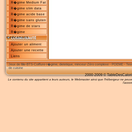
R�gime Medium Fat
R�gime slim data
R�gime acide base
R�gime sans gluten
R�gime de stars
R�gime
medicaments
Ajouter un aliment
Ajouter une recette
Liens
Jeux de fille
-
BTS
-
Coiffure
-
r�gime, dietetique, minceur
-
Zéro complexe
-
POEME
-
Tes
de cuisine
2000-2009 © TableDesCalories
Le contenu du site appartient a leurs auteurs, le Webmaster ainsi que l'hébergeur ne pe
l'accor