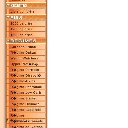
Liste complète
1000 calories
1200 calories
1500 calories
Chrononutrition
R�gime Dukan
Weight Watchers
Hyper Prot�in�
R�gime Portfolio
R�gime Dissoci�
R�gime Atkins
R�gime Scarsdale
R�gime Low Carb
R�gime Starter
R�gime Okinawa
R�gime Lagerfeld
R�gime
Pr�historique
R�gime Astronaute
R�gime de Gordon