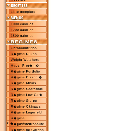
Liste complète
1000 calories
1200 calories
1500 calories
Chrononutrition
R�gime Dukan
Weight Watchers
Hyper Prot�in�
R�gime Portfolio
R�gime Dissoci�
R�gime Atkins
R�gime Scarsdale
R�gime Low Carb
R�gime Starter
R�gime Okinawa
R�gime Lagerfeld
R�gime
Pr�historique
R�gime Astronaute
R�gime de Gordon