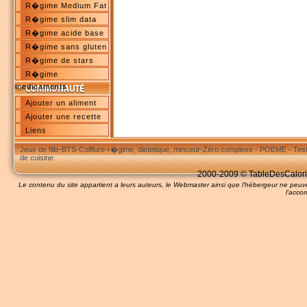
R�gime Medium Fat
R�gime slim data
R�gime acide base
R�gime sans gluten
R�gime de stars
R�gime
medicaments
Ajouter un aliment
Ajouter une recette
Liens
Jeux de fille
-
BTS
-
Coiffure
-
r�gime, dietetique, minceur
-
Zéro complexe
-
POEME
-
Tes
de cuisine
2000-2009 © TableDesCalories
Le contenu du site appartient a leurs auteurs, le Webmaster ainsi que l'hébergeur ne pe
l'accor