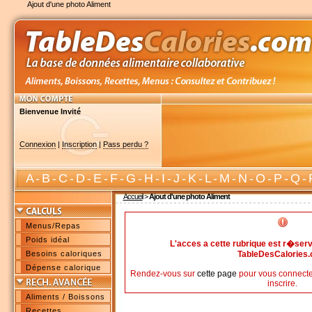
Ajout d'une photo Aliment
Bienvenue Invité
Connexion
|
Inscription
|
Pass perdu ?
A
-
B
-
C
-
D
-
E
-
F
-
G
-
H
-
I
-
J
-
K
-
L
-
M
-
N
-
O
-
P
-
Q
-
Accueil
>
Ajout d'une photo Aliment
Menus/Repas
Poids idéal
L'acces a cette rubrique est r�s
Besoins caloriques
TableDesCalories
Dépense calorique
Rendez-vous sur
cette page
pour vous connecte
inscrire.
Aliments / Boissons
Recettes