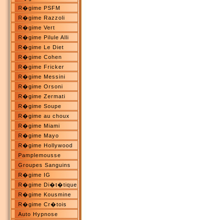
R�gime PSFM
R�gime Razzoli
R�gime Vert
R�gime Pilule Alli
R�gime Le Diet
R�gime Cohen
R�gime Fricker
R�gime Messini
R�gime Orsoni
R�gime Zermati
R�gime Soupe
R�gime au choux
R�gime Miami
R�gime Mayo
R�gime Hollywood
Pamplemousse
Groupes Sanguins
R�gime IG
R�gime Di�t�tique
R�gime Kousmine
R�gime Cr�tois
Auto Hypnose