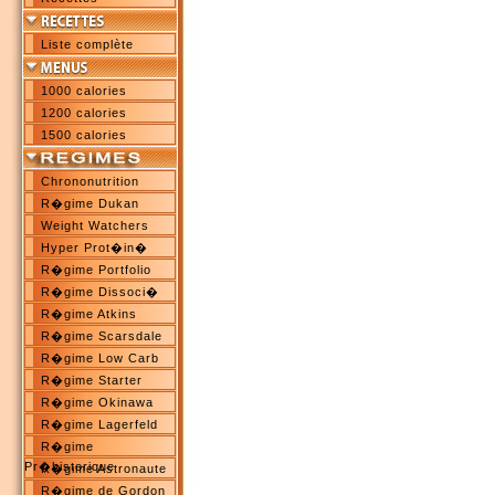
Liste complète
1000 calories
1200 calories
1500 calories
Chrononutrition
R�gime Dukan
Weight Watchers
Hyper Prot�in�
R�gime Portfolio
R�gime Dissoci�
R�gime Atkins
R�gime Scarsdale
R�gime Low Carb
R�gime Starter
R�gime Okinawa
R�gime Lagerfeld
R�gime
Pr�historique
R�gime Astronaute
R�gime de Gordon