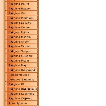
R�gime PSFM
R�gime Razzoli
R�gime Vert
R�gime Pilule Alli
R�gime Le Diet
R�gime Cohen
R�gime Fricker
R�gime Messini
R�gime Orsoni
R�gime Zermati
R�gime Soupe
R�gime au choux
R�gime Miami
R�gime Mayo
R�gime Hollywood
Pamplemousse
Groupes Sanguins
R�gime IG
R�gime Di�t�tique
R�gime Kousmine
R�gime Cr�tois
Auto Hypnose