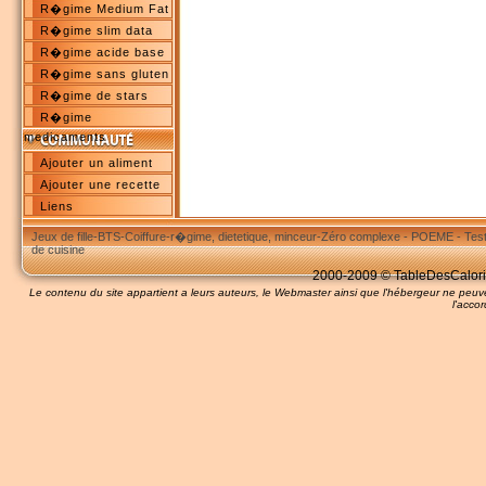
R�gime Medium Fat
R�gime slim data
R�gime acide base
R�gime sans gluten
R�gime de stars
R�gime
medicaments
Ajouter un aliment
Ajouter une recette
Liens
Jeux de fille
-
BTS
-
Coiffure
-
r�gime, dietetique, minceur
-
Zéro complexe
-
POEME
-
Tes
de cuisine
2000-2009 © TableDesCalories
Le contenu du site appartient a leurs auteurs, le Webmaster ainsi que l'hébergeur ne pe
l'accor