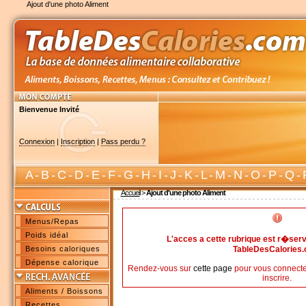
Ajout d'une photo Aliment
Bienvenue Invité
Connexion
|
Inscription
|
Pass perdu ?
A
-
B
-
C
-
D
-
E
-
F
-
G
-
H
-
I
-
J
-
K
-
L
-
M
-
N
-
O
-
P
-
Q
-
Accueil
>
Ajout d'une photo Aliment
Menus/Repas
Poids idéal
L'acces a cette rubrique est r�s
Besoins caloriques
TableDesCalories
Dépense calorique
Rendez-vous sur
cette page
pour vous connecte
inscrire.
Aliments / Boissons
Recettes