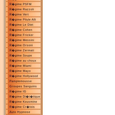
R�gime PSFM
R�gime Razzoli
R�gime Vert
R�gime Pilule Alli
R�gime Le Diet
R�gime Cohen
R�gime Fricker
R�gime Messini
R�gime Orsoni
R�gime Zermati
R�gime Soupe
R�gime au choux
R�gime Miami
R�gime Mayo
R�gime Hollywood
Pamplemousse
Groupes Sanguins
R�gime IG
R�gime Di�t�tique
R�gime Kousmine
R�gime Cr�tois
Auto Hypnose