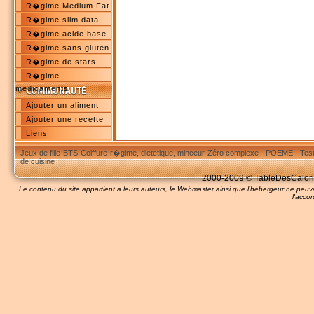
R�gime Medium Fat
R�gime slim data
R�gime acide base
R�gime sans gluten
R�gime de stars
R�gime
medicaments
Ajouter un aliment
Ajouter une recette
Liens
Jeux de fille
-
BTS
-
Coiffure
-
r�gime, dietetique, minceur
-
Zéro complexe
-
POEME
-
Tes
de cuisine
2000-2009 © TableDesCalories
Le contenu du site appartient a leurs auteurs, le Webmaster ainsi que l'hébergeur ne pe
l'accor