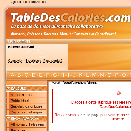
Ajout d'une photo Aliment
Bienvenue Invité
Connexion
|
Inscription
|
Pass perdu ?
A
-
B
-
C
-
D
-
E
-
F
-
G
-
H
-
I
-
J
-
K
-
L
-
M
-
N
-
O
-
P
-
Q
-
Accueil
>
Ajout d'une photo Aliment
Menus/Repas
Poids idéal
L'acces a cette rubrique est r�s
Besoins caloriques
TableDesCalories
Dépense calorique
Rendez-vous sur
cette page
pour vous connecte
inscrire.
Aliments / Boissons
Recettes