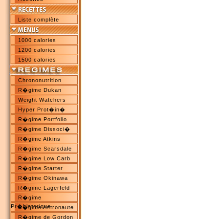
Liste complète
1000 calories
1200 calories
1500 calories
Chrononutrition
R�gime Dukan
Weight Watchers
Hyper Prot�in�
R�gime Portfolio
R�gime Dissoci�
R�gime Atkins
R�gime Scarsdale
R�gime Low Carb
R�gime Starter
R�gime Okinawa
R�gime Lagerfeld
R�gime
Pr�historique
R�gime Astronaute
R�gime de Gordon