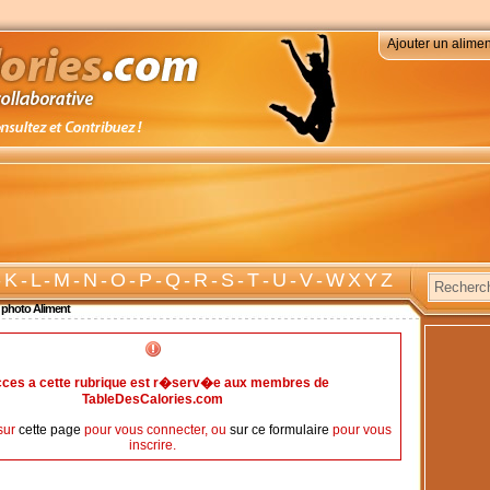
Ajouter un alimen
-
K
-
L
-
M
-
N
-
O
-
P
-
Q
-
R
-
S
-
T
-
U
-
V
-
W X Y Z
 photo Aliment
cces a cette rubrique est r�serv�e aux membres de
TableDesCalories.com
sur
cette page
pour vous connecter, ou
sur ce formulaire
pour vous
inscrire.