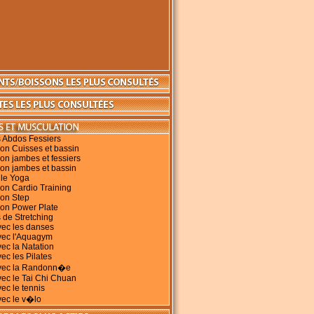
 Abdos Fessiers
on Cuisses et bassin
on jambes et fessiers
on jambes et bassin
 le Yoga
on Cardio Training
ion Step
ion Power Plate
 de Stretching
vec les danses
vec l'Aquagym
vec la Natation
ec les Pilates
avec la Randonn�e
vec le Tai Chi Chuan
vec le tennis
vec le v�lo