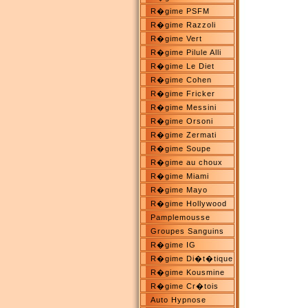
R�gime PSFM
R�gime Razzoli
R�gime Vert
R�gime Pilule Alli
R�gime Le Diet
R�gime Cohen
R�gime Fricker
R�gime Messini
R�gime Orsoni
R�gime Zermati
R�gime Soupe
R�gime au choux
R�gime Miami
R�gime Mayo
R�gime Hollywood
Pamplemousse
Groupes Sanguins
R�gime IG
R�gime Di�t�tique
R�gime Kousmine
R�gime Cr�tois
Auto Hypnose