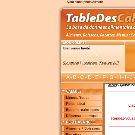
Ajout d'une photo Aliment
Bienvenue Invité
Connexion
|
Inscription
|
Pass perdu ?
A
-
B
-
C
-
D
-
E
-
F
-
G
-
H
-
I
-
J
Accueil
>
Ajout d'une
Menus/Repas
Poids idéal
L'a
Besoins caloriques
Dépense calorique
Rendez-vous 
Aliments / Boissons
Recettes