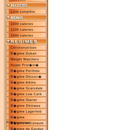
Liste complète
1000 calories
1200 calories
1500 calories
Chrononutrition
R�gime Dukan
Weight Watchers
Hyper Prot�in�
R�gime Portfolio
R�gime Dissoci�
R�gime Atkins
R�gime Scarsdale
R�gime Low Carb
R�gime Starter
R�gime Okinawa
R�gime Lagerfeld
R�gime
Pr�historique
R�gime Astronaute
R�gime de Gordon