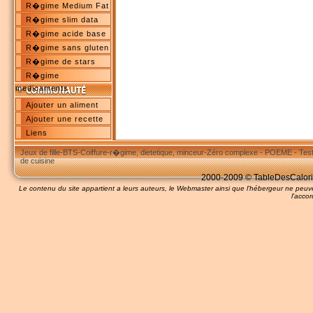
R�gime Medium Fat
R�gime slim data
R�gime acide base
R�gime sans gluten
R�gime de stars
R�gime
medicaments
Ajouter un aliment
Ajouter une recette
Liens
Jeux de fille
-
BTS
-
Coiffure
-
r�gime, dietetique, minceur
-
Zéro complexe
-
POEME
-
Tes
de cuisine
2000-2009 © TableDesCalories
Le contenu du site appartient a leurs auteurs, le Webmaster ainsi que l'hébergeur ne pe
l'accor