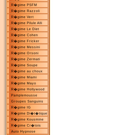
R�gime PSFM
R�gime Razzoli
R�gime Vert
R�gime Pilule Alli
R�gime Le Diet
R�gime Cohen
R�gime Fricker
R�gime Messini
R�gime Orsoni
R�gime Zermati
R�gime Soupe
R�gime au choux
R�gime Miami
R�gime Mayo
R�gime Hollywood
Pamplemousse
Groupes Sanguins
R�gime IG
R�gime Di�t�tique
R�gime Kousmine
R�gime Cr�tois
Auto Hypnose