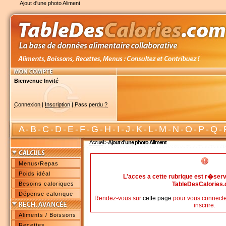
Ajout d'une photo Aliment
Bienvenue Invité
Connexion
|
Inscription
|
Pass perdu ?
A
-
B
-
C
-
D
-
E
-
F
-
G
-
H
-
I
-
J
-
K
-
L
-
M
-
N
-
O
-
P
-
Q
-
Accueil
>
Ajout d'une photo Aliment
Menus/Repas
Poids idéal
L'acces a cette rubrique est r�s
Besoins caloriques
TableDesCalories
Dépense calorique
Rendez-vous sur
cette page
pour vous connecte
inscrire.
Aliments / Boissons
Recettes