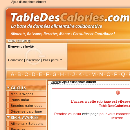
Ajout d'une photo Aliment
Bienvenue Invité
Connexion
|
Inscription
|
Pass perdu ?
A
-
B
-
C
-
D
-
E
-
F
-
G
-
H
-
I
-
J
-
K
-
L
-
M
-
N
-
O
-
P
-
Q
-
Accueil
>
Ajout d'une photo Aliment
Menus/Repas
Poids idéal
L'acces a cette rubrique est r�s
Besoins caloriques
TableDesCalories
Dépense calorique
Rendez-vous sur
cette page
pour vous connecte
inscrire.
Aliments / Boissons
Recettes