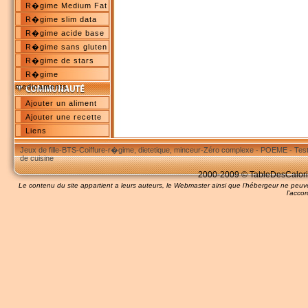
R�gime Medium Fat
R�gime slim data
R�gime acide base
R�gime sans gluten
R�gime de stars
R�gime
medicaments
Ajouter un aliment
Ajouter une recette
Liens
Jeux de fille
-
BTS
-
Coiffure
-
r�gime, dietetique, minceur
-
Zéro complexe
-
POEME
-
Tes
de cuisine
2000-2009 © TableDesCalories
Le contenu du site appartient a leurs auteurs, le Webmaster ainsi que l'hébergeur ne pe
l'accor