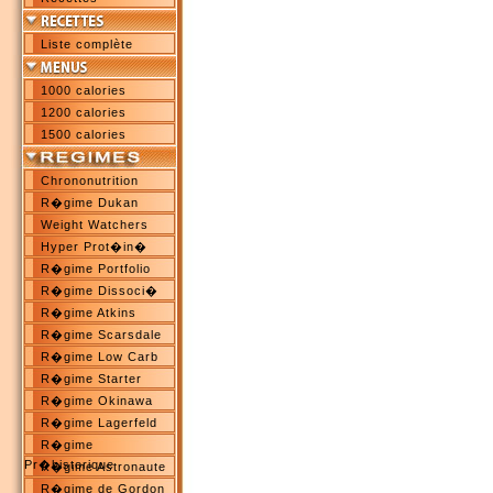
Liste complète
1000 calories
1200 calories
1500 calories
Chrononutrition
R�gime Dukan
Weight Watchers
Hyper Prot�in�
R�gime Portfolio
R�gime Dissoci�
R�gime Atkins
R�gime Scarsdale
R�gime Low Carb
R�gime Starter
R�gime Okinawa
R�gime Lagerfeld
R�gime
Pr�historique
R�gime Astronaute
R�gime de Gordon