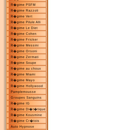
R�gime PSFM
R�gime Razzoli
R�gime Vert
R�gime Pilule Alli
R�gime Le Diet
R�gime Cohen
R�gime Fricker
R�gime Messini
R�gime Orsoni
R�gime Zermati
R�gime Soupe
R�gime au choux
R�gime Miami
R�gime Mayo
R�gime Hollywood
Pamplemousse
Groupes Sanguins
R�gime IG
R�gime Di�t�tique
R�gime Kousmine
R�gime Cr�tois
Auto Hypnose