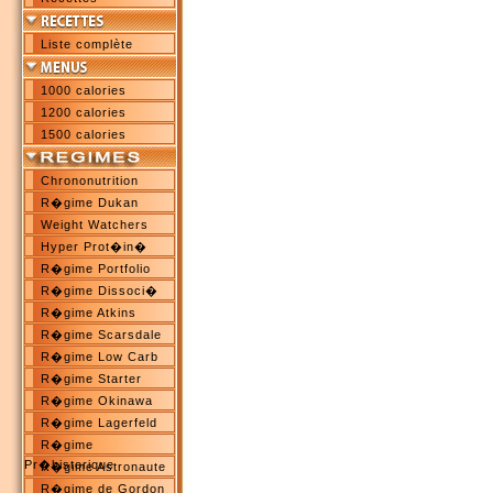
Liste complète
1000 calories
1200 calories
1500 calories
Chrononutrition
R�gime Dukan
Weight Watchers
Hyper Prot�in�
R�gime Portfolio
R�gime Dissoci�
R�gime Atkins
R�gime Scarsdale
R�gime Low Carb
R�gime Starter
R�gime Okinawa
R�gime Lagerfeld
R�gime
Pr�historique
R�gime Astronaute
R�gime de Gordon