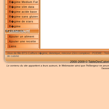
R�gime Medium Fat
R�gime slim data
R�gime acide base
R�gime sans gluten
R�gime de stars
R�gime
medicaments
Ajouter un aliment
Ajouter une recette
Liens
Jeux de fille
-
BTS
-
Coiffure
-
r�gime, dietetique, minceur
-
Zéro complexe
-
POEME
-
Tes
de cuisine
2000-2009 © TableDesCalories
Le contenu du site appartient a leurs auteurs, le Webmaster ainsi que l'hébergeur ne pe
l'accor