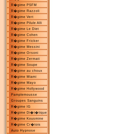
R�gime PSFM
R�gime Razzoli
R�gime Vert
R�gime Pilule Alli
R�gime Le Diet
R�gime Cohen
R�gime Fricker
R�gime Messini
R�gime Orsoni
R�gime Zermati
R�gime Soupe
R�gime au choux
R�gime Miami
R�gime Mayo
R�gime Hollywood
Pamplemousse
Groupes Sanguins
R�gime IG
R�gime Di�t�tique
R�gime Kousmine
R�gime Cr�tois
Auto Hypnose