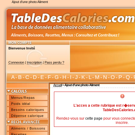
Ajout d'une photo Aliment
Bienvenue Invité
Connexion
|
Inscription
|
Pass perdu ?
A
-
B
-
C
-
D
-
E
-
F
-
G
-
H
-
I
-
J
-
K
-
L
-
M
-
N
-
O
-
P
-
Q
-
Accueil
>
Ajout d'une photo Aliment
Menus/Repas
Poids idéal
L'acces a cette rubrique est r�s
Besoins caloriques
TableDesCalories
Dépense calorique
Rendez-vous sur
cette page
pour vous connecte
inscrire.
Aliments / Boissons
Recettes