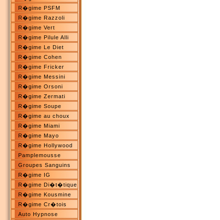
R�gime PSFM
R�gime Razzoli
R�gime Vert
R�gime Pilule Alli
R�gime Le Diet
R�gime Cohen
R�gime Fricker
R�gime Messini
R�gime Orsoni
R�gime Zermati
R�gime Soupe
R�gime au choux
R�gime Miami
R�gime Mayo
R�gime Hollywood
Pamplemousse
Groupes Sanguins
R�gime IG
R�gime Di�t�tique
R�gime Kousmine
R�gime Cr�tois
Auto Hypnose