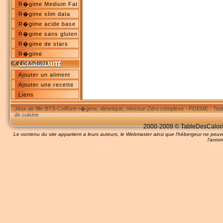
R�gime Medium Fat
R�gime slim data
R�gime acide base
R�gime sans gluten
R�gime de stars
R�gime
medicaments
Ajouter un aliment
Ajouter une recette
Liens
Jeux de fille
-
BTS
-
Coiffure
-
r�gime, dietetique, minceur
-
Zéro complexe
-
POEME
-
Tes
de cuisine
2000-2009 © TableDesCalories
Le contenu du site appartient a leurs auteurs, le Webmaster ainsi que l'hébergeur ne pe
l'accor