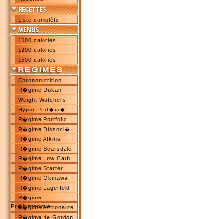
Liste complète
1000 calories
1200 calories
1500 calories
Chrononutrition
R�gime Dukan
Weight Watchers
Hyper Prot�in�
R�gime Portfolio
R�gime Dissoci�
R�gime Atkins
R�gime Scarsdale
R�gime Low Carb
R�gime Starter
R�gime Okinawa
R�gime Lagerfeld
R�gime
Pr�historique
R�gime Astronaute
R�gime de Gordon