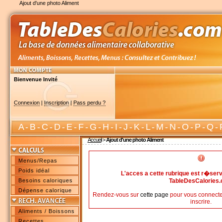
Ajout d'une photo Aliment
Bienvenue Invité
Connexion
|
Inscription
|
Pass perdu ?
A
-
B
-
C
-
D
-
E
-
F
-
G
-
H
-
I
-
J
-
K
-
L
-
M
-
N
-
O
-
P
-
Q
-
Accueil
>
Ajout d'une photo Aliment
Menus/Repas
Poids idéal
L'acces a cette rubrique est r�s
Besoins caloriques
TableDesCalories
Dépense calorique
Rendez-vous sur
cette page
pour vous connecte
inscrire.
Aliments / Boissons
Recettes