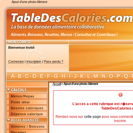
Ajout d'une photo Aliment
Bienvenue Invité
Connexion
|
Inscription
|
Pass perdu ?
A
-
B
-
C
-
D
-
E
-
F
-
G
-
H
-
I
-
J
-
K
-
L
-
M
-
N
-
O
-
P
-
Q
-
Accueil
>
Ajout d'une photo Aliment
Menus/Repas
Poids idéal
L'acces a cette rubrique est r�s
Besoins caloriques
TableDesCalories
Dépense calorique
Rendez-vous sur
cette page
pour vous connecte
inscrire.
Aliments / Boissons
Recettes