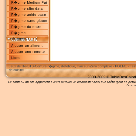
R�gime Medium Fat
R�gime slim data
R�gime acide base
R�gime sans gluten
R�gime de stars
R�gime
medicaments
Ajouter un aliment
Ajouter une recette
Liens
Jeux de fille
-
BTS
-
Coiffure
-
r�gime, dietetique, minceur
-
Zéro complexe
-
POEME
-
Tes
de cuisine
2000-2009 © TableDesCalories
Le contenu du site appartient a leurs auteurs, le Webmaster ainsi que l'hébergeur ne pe
l'accor