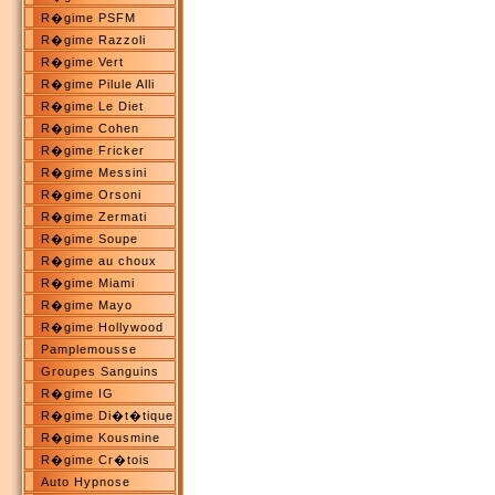
R�gime PSFM
R�gime Razzoli
R�gime Vert
R�gime Pilule Alli
R�gime Le Diet
R�gime Cohen
R�gime Fricker
R�gime Messini
R�gime Orsoni
R�gime Zermati
R�gime Soupe
R�gime au choux
R�gime Miami
R�gime Mayo
R�gime Hollywood
Pamplemousse
Groupes Sanguins
R�gime IG
R�gime Di�t�tique
R�gime Kousmine
R�gime Cr�tois
Auto Hypnose