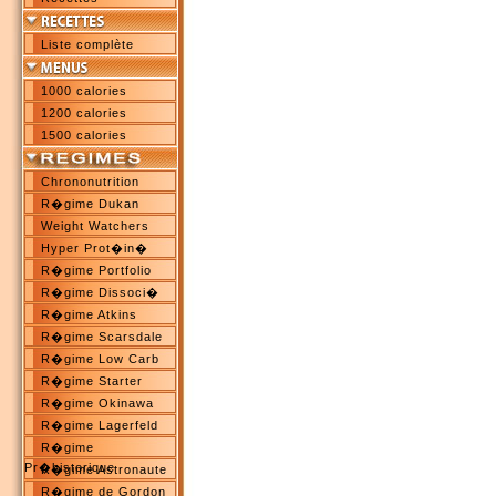
Liste complète
1000 calories
1200 calories
1500 calories
Chrononutrition
R�gime Dukan
Weight Watchers
Hyper Prot�in�
R�gime Portfolio
R�gime Dissoci�
R�gime Atkins
R�gime Scarsdale
R�gime Low Carb
R�gime Starter
R�gime Okinawa
R�gime Lagerfeld
R�gime
Pr�historique
R�gime Astronaute
R�gime de Gordon