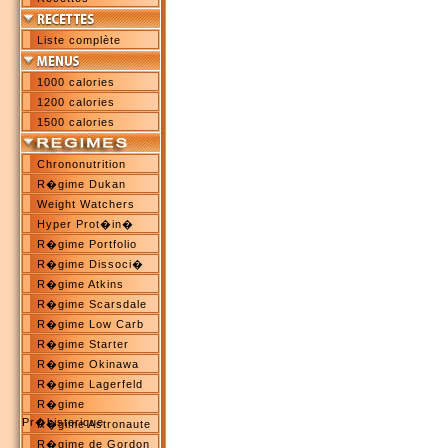
Liste complète
1000 calories
1200 calories
1500 calories
Chrononutrition
R�gime Dukan
Weight Watchers
Hyper Prot�in�
R�gime Portfolio
R�gime Dissoci�
R�gime Atkins
R�gime Scarsdale
R�gime Low Carb
R�gime Starter
R�gime Okinawa
R�gime Lagerfeld
R�gime
Pr�historique
R�gime Astronaute
R�gime de Gordon