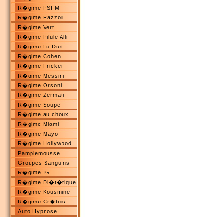
R�gime PSFM
R�gime Razzoli
R�gime Vert
R�gime Pilule Alli
R�gime Le Diet
R�gime Cohen
R�gime Fricker
R�gime Messini
R�gime Orsoni
R�gime Zermati
R�gime Soupe
R�gime au choux
R�gime Miami
R�gime Mayo
R�gime Hollywood
Pamplemousse
Groupes Sanguins
R�gime IG
R�gime Di�t�tique
R�gime Kousmine
R�gime Cr�tois
Auto Hypnose