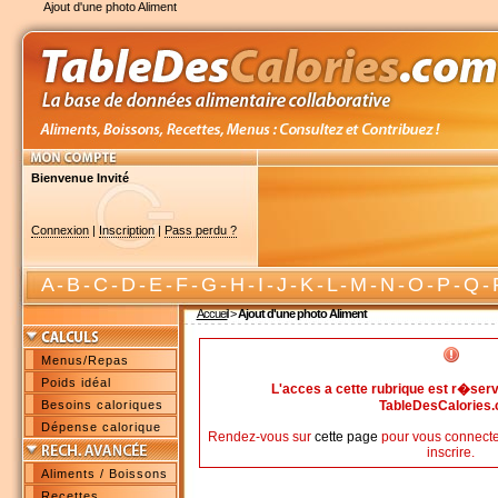
Ajout d'une photo Aliment
Bienvenue Invité
Connexion
|
Inscription
|
Pass perdu ?
A
-
B
-
C
-
D
-
E
-
F
-
G
-
H
-
I
-
J
-
K
-
L
-
M
-
N
-
O
-
P
-
Q
-
Accueil
>
Ajout d'une photo Aliment
Menus/Repas
Poids idéal
L'acces a cette rubrique est r�s
Besoins caloriques
TableDesCalories
Dépense calorique
Rendez-vous sur
cette page
pour vous connecte
inscrire.
Aliments / Boissons
Recettes