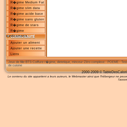
R�gime Medium Fat
R�gime slim data
R�gime acide base
R�gime sans gluten
R�gime de stars
R�gime
medicaments
Ajouter un aliment
Ajouter une recette
Liens
Jeux de fille
-
BTS
-
Coiffure
-
r�gime, dietetique, minceur
-
Zéro complexe
-
POEME
-
Tes
de cuisine
2000-2009 © TableDesCalories
Le contenu du site appartient a leurs auteurs, le Webmaster ainsi que l'hébergeur ne pe
l'accor