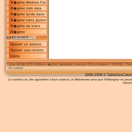
R�gime Medium Fat
R�gime slim data
R�gime acide base
R�gime sans gluten
R�gime de stars
R�gime
medicaments
Ajouter un aliment
Ajouter une recette
Liens
Jeux de fille
-
BTS
-
Coiffure
-
r�gime, dietetique, minceur
-
Zéro complexe
-
POEME
-
Tes
de cuisine
2000-2009 © TableDesCalories
Le contenu du site appartient a leurs auteurs, le Webmaster ainsi que l'hébergeur ne pe
l'accor