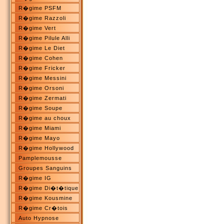
R�gime PSFM
R�gime Razzoli
R�gime Vert
R�gime Pilule Alli
R�gime Le Diet
R�gime Cohen
R�gime Fricker
R�gime Messini
R�gime Orsoni
R�gime Zermati
R�gime Soupe
R�gime au choux
R�gime Miami
R�gime Mayo
R�gime Hollywood
Pamplemousse
Groupes Sanguins
R�gime IG
R�gime Di�t�tique
R�gime Kousmine
R�gime Cr�tois
Auto Hypnose