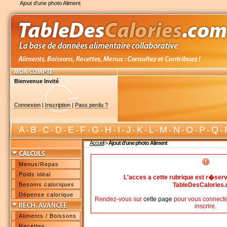
Ajout d'une photo Aliment
Bienvenue Invité
Connexion
|
Inscription
|
Pass perdu ?
A
-
B
-
C
-
D
-
E
-
F
-
G
-
H
-
I
-
J
-
K
-
L
-
M
-
N
-
O
-
P
-
Q
-
Accueil
>
Ajout d'une photo Aliment
Menus/Repas
Poids idéal
L'acces a cette rubrique est r�s
Besoins caloriques
TableDesCalories
Dépense calorique
Rendez-vous sur
cette page
pour vous connecte
inscrire.
Aliments / Boissons
Recettes