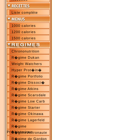
Liste complète
1000 calories
1200 calories
1500 calories
Chrononutrition
R�gime Dukan
Weight Watchers
Hyper Prot�in�
R�gime Portfolio
R�gime Dissoci�
R�gime Atkins
R�gime Scarsdale
R�gime Low Carb
R�gime Starter
R�gime Okinawa
R�gime Lagerfeld
R�gime
Pr�historique
R�gime Astronaute
R�gime de Gordon