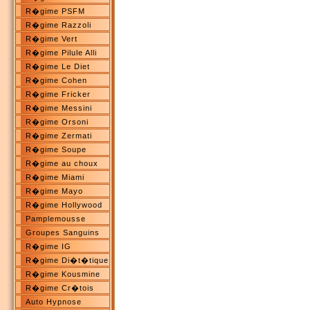
R�gime PSFM
R�gime Razzoli
R�gime Vert
R�gime Pilule Alli
R�gime Le Diet
R�gime Cohen
R�gime Fricker
R�gime Messini
R�gime Orsoni
R�gime Zermati
R�gime Soupe
R�gime au choux
R�gime Miami
R�gime Mayo
R�gime Hollywood
Pamplemousse
Groupes Sanguins
R�gime IG
R�gime Di�t�tique
R�gime Kousmine
R�gime Cr�tois
Auto Hypnose