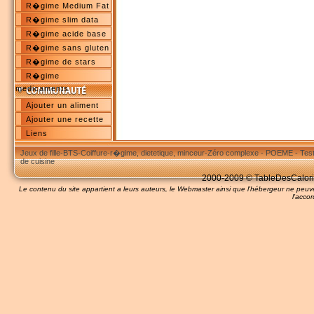
R�gime Medium Fat
R�gime slim data
R�gime acide base
R�gime sans gluten
R�gime de stars
R�gime
medicaments
Ajouter un aliment
Ajouter une recette
Liens
Jeux de fille
-
BTS
-
Coiffure
-
r�gime, dietetique, minceur
-
Zéro complexe
-
POEME
-
Tes
de cuisine
2000-2009 © TableDesCalories
Le contenu du site appartient a leurs auteurs, le Webmaster ainsi que l'hébergeur ne pe
l'accor