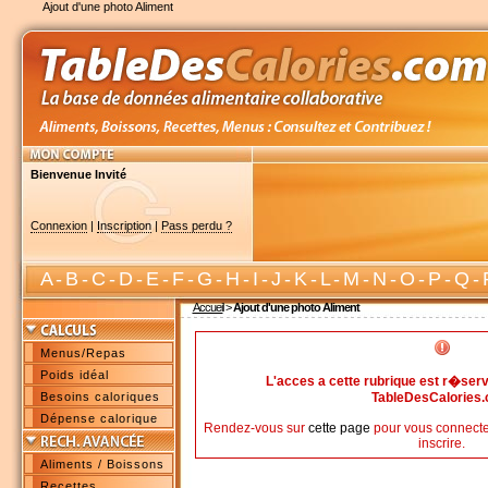
Ajout d'une photo Aliment
Bienvenue Invité
Connexion
|
Inscription
|
Pass perdu ?
A
-
B
-
C
-
D
-
E
-
F
-
G
-
H
-
I
-
J
-
K
-
L
-
M
-
N
-
O
-
P
-
Q
-
Accueil
>
Ajout d'une photo Aliment
Menus/Repas
Poids idéal
L'acces a cette rubrique est r�s
Besoins caloriques
TableDesCalories
Dépense calorique
Rendez-vous sur
cette page
pour vous connecte
inscrire.
Aliments / Boissons
Recettes