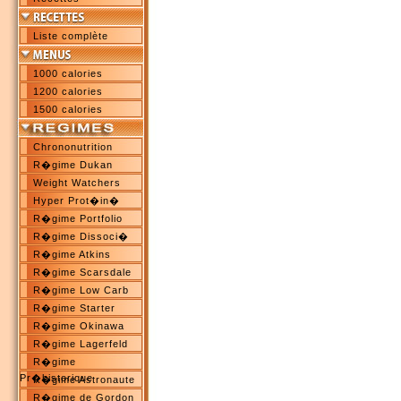
Liste complète
1000 calories
1200 calories
1500 calories
Chrononutrition
R�gime Dukan
Weight Watchers
Hyper Prot�in�
R�gime Portfolio
R�gime Dissoci�
R�gime Atkins
R�gime Scarsdale
R�gime Low Carb
R�gime Starter
R�gime Okinawa
R�gime Lagerfeld
R�gime
Pr�historique
R�gime Astronaute
R�gime de Gordon