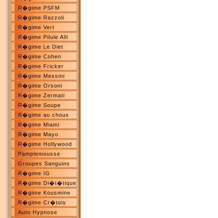
R�gime PSFM
R�gime Razzoli
R�gime Vert
R�gime Pilule Alli
R�gime Le Diet
R�gime Cohen
R�gime Fricker
R�gime Messini
R�gime Orsoni
R�gime Zermati
R�gime Soupe
R�gime au choux
R�gime Miami
R�gime Mayo
R�gime Hollywood
Pamplemousse
Groupes Sanguins
R�gime IG
R�gime Di�t�tique
R�gime Kousmine
R�gime Cr�tois
Auto Hypnose