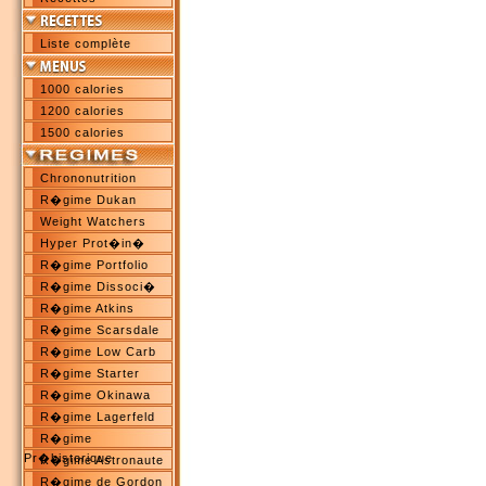
Liste complète
1000 calories
1200 calories
1500 calories
Chrononutrition
R�gime Dukan
Weight Watchers
Hyper Prot�in�
R�gime Portfolio
R�gime Dissoci�
R�gime Atkins
R�gime Scarsdale
R�gime Low Carb
R�gime Starter
R�gime Okinawa
R�gime Lagerfeld
R�gime
Pr�historique
R�gime Astronaute
R�gime de Gordon