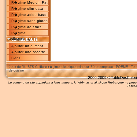
R�gime Medium Fat
R�gime slim data
R�gime acide base
R�gime sans gluten
R�gime de stars
R�gime
medicaments
Ajouter un aliment
Ajouter une recette
Liens
Jeux de fille
-
BTS
-
Coiffure
-
r�gime, dietetique, minceur
-
Zéro complexe
-
POEME
-
Tes
de cuisine
2000-2009 © TableDesCalories
Le contenu du site appartient a leurs auteurs, le Webmaster ainsi que l'hébergeur ne pe
l'accor