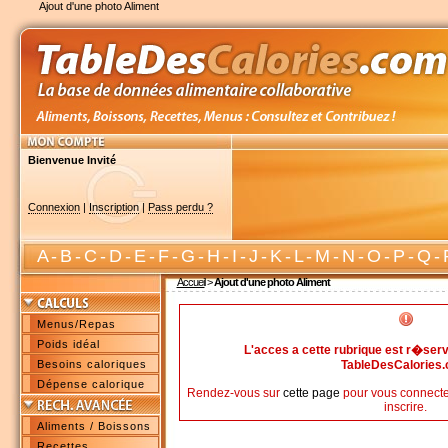
Ajout d'une photo Aliment
Bienvenue Invité
Connexion
|
Inscription
|
Pass perdu ?
A
-
B
-
C
-
D
-
E
-
F
-
G
-
H
-
I
-
J
-
K
-
L
-
M
-
N
-
O
-
P
-
Q
-
Accueil
>
Ajout d'une photo Aliment
Menus/Repas
Poids idéal
L'acces a cette rubrique est r�s
Besoins caloriques
TableDesCalories
Dépense calorique
Rendez-vous sur
cette page
pour vous connecte
inscrire.
Aliments / Boissons
Recettes