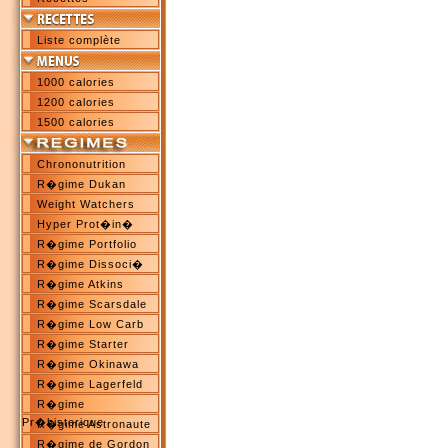
Liste complète
1000 calories
1200 calories
1500 calories
Chrononutrition
R�gime Dukan
Weight Watchers
Hyper Prot�in�
R�gime Portfolio
R�gime Dissoci�
R�gime Atkins
R�gime Scarsdale
R�gime Low Carb
R�gime Starter
R�gime Okinawa
R�gime Lagerfeld
R�gime
Pr�historique
R�gime Astronaute
R�gime de Gordon