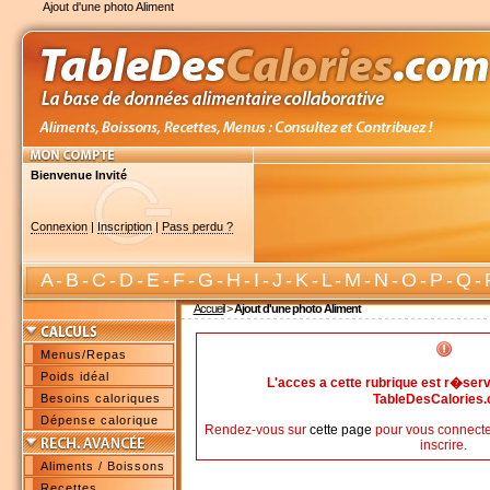
Ajout d'une photo Aliment
Bienvenue Invité
Connexion
|
Inscription
|
Pass perdu ?
A
-
B
-
C
-
D
-
E
-
F
-
G
-
H
-
I
-
J
-
K
-
L
-
M
-
N
-
O
-
P
-
Q
-
Accueil
>
Ajout d'une photo Aliment
Menus/Repas
Poids idéal
L'acces a cette rubrique est r�s
Besoins caloriques
TableDesCalories
Dépense calorique
Rendez-vous sur
cette page
pour vous connecte
inscrire.
Aliments / Boissons
Recettes