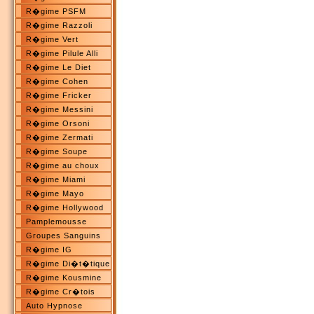
R�gime PSFM
R�gime Razzoli
R�gime Vert
R�gime Pilule Alli
R�gime Le Diet
R�gime Cohen
R�gime Fricker
R�gime Messini
R�gime Orsoni
R�gime Zermati
R�gime Soupe
R�gime au choux
R�gime Miami
R�gime Mayo
R�gime Hollywood
Pamplemousse
Groupes Sanguins
R�gime IG
R�gime Di�t�tique
R�gime Kousmine
R�gime Cr�tois
Auto Hypnose