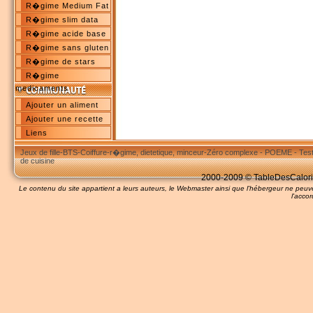
R�gime Medium Fat
R�gime slim data
R�gime acide base
R�gime sans gluten
R�gime de stars
R�gime
medicaments
Ajouter un aliment
Ajouter une recette
Liens
Jeux de fille
-
BTS
-
Coiffure
-
r�gime, dietetique, minceur
-
Zéro complexe
-
POEME
-
Tes
de cuisine
2000-2009 © TableDesCalories
Le contenu du site appartient a leurs auteurs, le Webmaster ainsi que l'hébergeur ne pe
l'accor