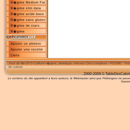
R�gime Medium Fat
R�gime slim data
R�gime acide base
R�gime sans gluten
R�gime de stars
R�gime
medicaments
Ajouter un aliment
Ajouter une recette
Liens
Jeux de fille
-
BTS
-
Coiffure
-
r�gime, dietetique, minceur
-
Zéro complexe
-
POEME
-
Tes
de cuisine
2000-2009 © TableDesCalories
Le contenu du site appartient a leurs auteurs, le Webmaster ainsi que l'hébergeur ne pe
l'accor