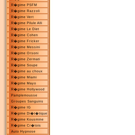
R�gime PSFM
R�gime Razzoli
R�gime Vert
R�gime Pilule Alli
R�gime Le Diet
R�gime Cohen
R�gime Fricker
R�gime Messini
R�gime Orsoni
R�gime Zermati
R�gime Soupe
R�gime au choux
R�gime Miami
R�gime Mayo
R�gime Hollywood
Pamplemousse
Groupes Sanguins
R�gime IG
R�gime Di�t�tique
R�gime Kousmine
R�gime Cr�tois
Auto Hypnose