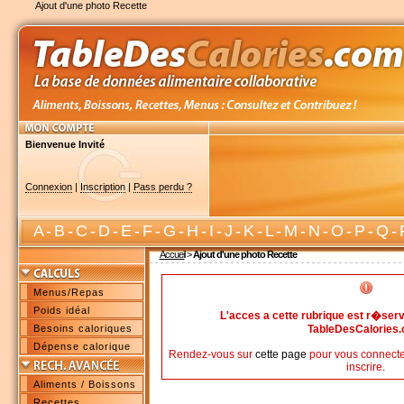
Ajout d'une photo Recette
Bienvenue Invité
Connexion
|
Inscription
|
Pass perdu ?
A
-
B
-
C
-
D
-
E
-
F
-
G
-
H
-
I
-
J
-
K
-
L
-
M
-
N
-
O
-
P
-
Q
-
Accueil
>
Ajout d'une photo Recette
Menus/Repas
Poids idéal
L'acces a cette rubrique est r�s
Besoins caloriques
TableDesCalories
Dépense calorique
Rendez-vous sur
cette page
pour vous connecte
inscrire.
Aliments / Boissons
Recettes