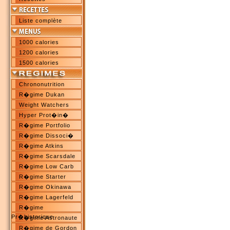
Liste complète
1000 calories
1200 calories
1500 calories
Chrononutrition
R�gime Dukan
Weight Watchers
Hyper Prot�in�
R�gime Portfolio
R�gime Dissoci�
R�gime Atkins
R�gime Scarsdale
R�gime Low Carb
R�gime Starter
R�gime Okinawa
R�gime Lagerfeld
R�gime
Pr�historique
R�gime Astronaute
R�gime de Gordon