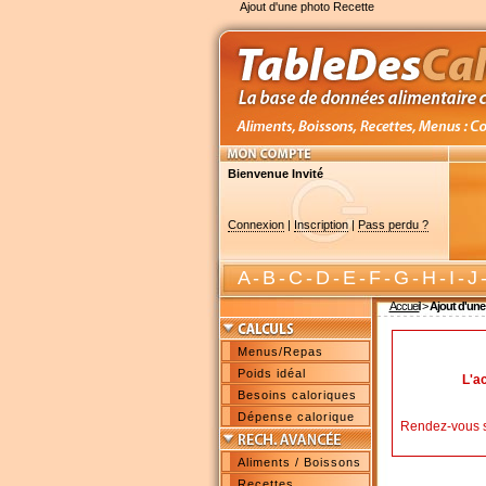
Ajout d'une photo Recette
Bienvenue Invité
Connexion
|
Inscription
|
Pass perdu ?
A
-
B
-
C
-
D
-
E
-
F
-
G
-
H
-
I
-
J
Accueil
>
Ajout d'une
Menus/Repas
Poids idéal
L'a
Besoins caloriques
Dépense calorique
Rendez-vous 
Aliments / Boissons
Recettes