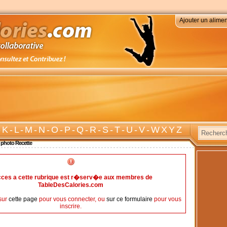
Ajouter un alimen
-
K
-
L
-
M
-
N
-
O
-
P
-
Q
-
R
-
S
-
T
-
U
-
V
-
W X Y Z
 photo Recette
cces a cette rubrique est r�serv�e aux membres de
TableDesCalories.com
sur
cette page
pour vous connecter, ou
sur ce formulaire
pour vous
inscrire.