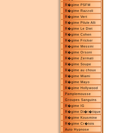
R�gime PSFM
R�gime Razzoli
R�gime Vert
R�gime Pilule Alli
R�gime Le Diet
R�gime Cohen
R�gime Fricker
R�gime Messini
R�gime Orsoni
R�gime Zermati
R�gime Soupe
R�gime au choux
R�gime Miami
R�gime Mayo
R�gime Hollywood
Pamplemousse
Groupes Sanguins
R�gime IG
R�gime Di�t�tique
R�gime Kousmine
R�gime Cr�tois
Auto Hypnose