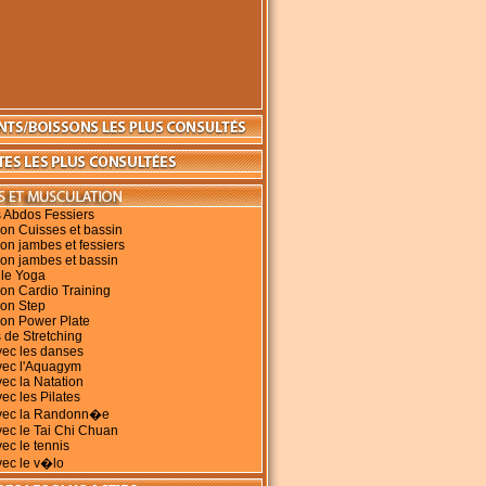
 Abdos Fessiers
on Cuisses et bassin
on jambes et fessiers
on jambes et bassin
 le Yoga
on Cardio Training
ion Step
ion Power Plate
 de Stretching
vec les danses
vec l'Aquagym
vec la Natation
ec les Pilates
avec la Randonn�e
vec le Tai Chi Chuan
vec le tennis
vec le v�lo