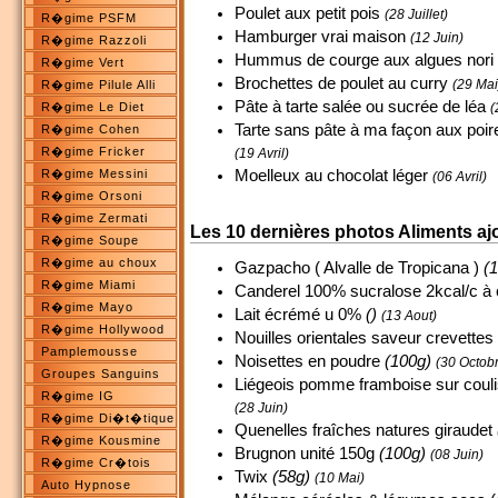
Poulet aux petit pois
(28 Juillet)
R�gime PSFM
Hamburger vrai maison
(12 Juin)
R�gime Razzoli
Hummus de courge aux algues nori
R�gime Vert
Brochettes de poulet au curry
(29 Mai
R�gime Pilule Alli
Pâte à tarte salée ou sucrée de léa
R�gime Le Diet
(
Tarte sans pâte à ma façon aux poi
R�gime Cohen
R�gime Fricker
(19 Avril)
R�gime Messini
Moelleux au chocolat léger
(06 Avril)
R�gime Orsoni
R�gime Zermati
Les 10 dernières photos Aliments aj
R�gime Soupe
R�gime au choux
Gazpacho ( Alvalle de Tropicana )
(
R�gime Miami
Canderel 100% sucralose 2kcal/c à 
R�gime Mayo
Lait écrémé u 0%
()
(13 Aout)
R�gime Hollywood
Nouilles orientales saveur crevettes 
Pamplemousse
Noisettes en poudre
(100g)
(30 Octob
Groupes Sanguins
Liégeois pomme framboise sur couli
R�gime IG
(28 Juin)
R�gime Di�t�tique
Quenelles fraîches natures giraudet
R�gime Kousmine
Brugnon unité 150g
(100g)
(08 Juin)
R�gime Cr�tois
Twix
(58g)
(10 Mai)
Auto Hypnose