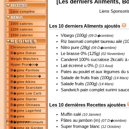
[Les derniers Aliments, B
Liens Sponsori
Liste complète
1000 calories
Les 10 derniers Aliments ajoutés
1200 calories
Vitargo
(100g)
1500 calories
(09 D�cembre)
Riz basmati complet taureau ailé
(1
Nitro pure
(28g)
Chrononutrition
(09 D�cembre)
R�gime Dukan
Le brasse 0%
(125g)
(02 Novembre)
Weight Watchers
Canderel 100% sucralose 2kcal/c à 
Hyper Prot�in�
Lait écrémé u 0%
()
(13 Aout)
R�gime Portfolio
Pates au poulet et aux légumes du so
R�gime Dissoci�
Salade de fruits frais
(100g)
(14 Mars)
R�gime Atkins
Salade fruits
(100g)
(14 Mars)
R�gime Scarsdale
Sandwich pain complet surimi sauce
R�gime Low Carb
R�gime Starter
Les 10 dernières Recettes ajoutées
R�gime Okinawa
R�gime Lagerfeld
Muffin salé
(10 Janvier)
R�gime
Pâtes au jambon (m)
(07 D�cembre)
Pr�historique
R�gime Astronaute
Super fromage blanc
(12 Octobre)
R�gime de Gordon