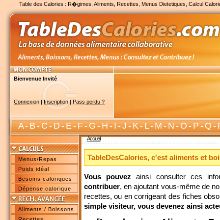
Table des Calories : R�gimes, Aliments, Recettes, Menus Dietetiques, Calcul Calori
Bienvenue Invité
Connexion
|
Inscription
|
Pass perdu ?
A
-
B
-
C
-
D
-
E
-
F
-
G
-
H
-
I
-
J
-
K
-
L
-
M
-
N
-
O
-
P
-
Q
-
Accueil
TableDesCalories, c'est aliments et bo
Menus/Repas
Poids idéal
Vous pouvez
ainsi consulter ces inf
Besoins caloriques
contribuer
, en ajoutant vous-même de no
Dépense calorique
recettes, ou en corrigeant des fiches obs
simple visiteur, vous devenez ainsi acte
Aliments / Boissons
Recettes