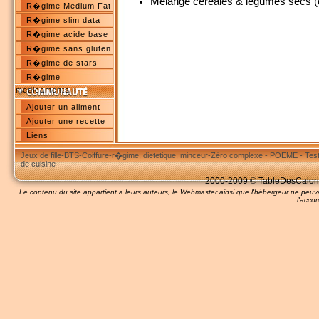
Mélange céréales & légumes secs (
R�gime Medium Fat
R�gime slim data
R�gime acide base
R�gime sans gluten
R�gime de stars
R�gime
medicaments
Ajouter un aliment
Ajouter une recette
Liens
Jeux de fille
-
BTS
-
Coiffure
-
r�gime, dietetique, minceur
-
Zéro complexe
-
POEME
-
Tes
de cuisine
2000-2009 © TableDesCalories
Le contenu du site appartient a leurs auteurs, le Webmaster ainsi que l'hébergeur ne pe
l'accor